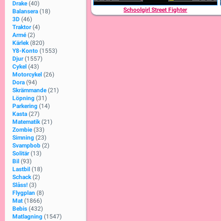
Drake
(40)
Schoolgirl Street Fighter
Balansera
(18)
3D
(46)
Traktor
(4)
Armé
(2)
Kärlek
(820)
Y8-Konto
(1553)
Djur
(1557)
Cykel
(43)
Motorcykel
(26)
Dora
(94)
Skrämmande
(21)
Löpning
(31)
Parkering
(14)
Kasta
(27)
Matematik
(21)
Zombie
(33)
Simning
(23)
Svampbob
(2)
Solitär
(13)
Bil
(93)
Lastbil
(18)
Schack
(2)
Slåss!
(3)
Flygplan
(8)
Mat
(1866)
Bebis
(432)
Matlagning
(1547)