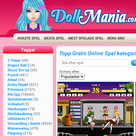
NYASTE SPEL
BÄSTA SPEL
MEST SPELADE SPEL
BOKA MIG!
Taggar
Topp Gratis Online Spel katego
2 Player
(44)
Dragon Ball Z
(4)
Shoot 'Em Up
(29)
Sortera efter
Pussel
(461)
Arkad
(34)
Dolda Objekt
(531)
Prinsessa
(2101)
Klä Upp
(18042)
Spindelmannen
(5)
Volleyboll
(5)
Hamburgare
(75)
Skridskoåkning
(32)
Utbildande
(91)
Omvandling / Smink
(4939)
Matservering
(479)
Färgning
(315)