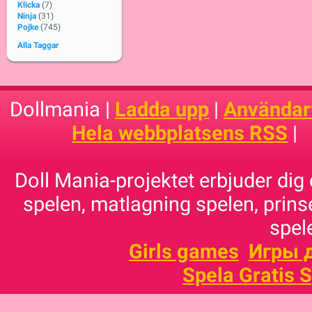
Klicka
(7)
Ninja
(31)
Pojke
(745)
Alla Taggar
Dollmania |
Ladda upp
|
Användarv
Hela webbplatsens RSS
|
Doll Mania-projektet erbjuder dig 
spelen, matlagning spelen, prins
spele
Girls games
Игры 
Spela Gratis 