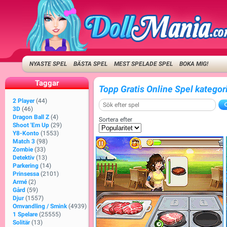
NYASTE SPEL
BÄSTA SPEL
MEST SPELADE SPEL
BOKA MIG!
Taggar
Topp Gratis Online Spel katego
2 Player
(44)
3D
(46)
Dragon Ball Z
(4)
Sortera efter
Shoot 'Em Up
(29)
Y8-Konto
(1553)
Match 3
(98)
Zombie
(33)
Detektiv
(13)
Parkering
(14)
Prinsessa
(2101)
Armé
(2)
Gård
(59)
Djur
(1557)
Omvandling / Smink
(4939)
1 Spelare
(25555)
Solitär
(13)