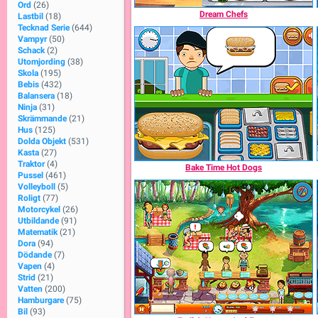
Ord
(26)
Dream Chefs
Lastbil
(18)
Tecknad Serie
(644)
Vampyr
(50)
Schack
(2)
Utomjording
(38)
Skola
(195)
Bebis
(432)
Balansera
(18)
Ninja
(31)
Skrämmande
(21)
Hus
(125)
Dolda Objekt
(531)
Kasta
(27)
Traktor
(4)
Bake Time Hot Dogs
Pussel
(461)
Volleyboll
(5)
Roligt
(77)
Motorcykel
(26)
Utbildande
(91)
Matematik
(21)
Dora
(94)
Dödande
(7)
Vapen
(4)
Strid
(21)
Vatten
(200)
Hamburgare
(75)
Bil
(93)