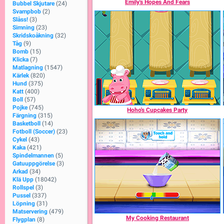
Emily's Hopes And Fears
Bubbel Skjutare
(24)
Svampbob
(2)
Slåss!
(3)
Simning
(23)
Skridskoåkning
(32)
Tåg
(9)
Bomb
(15)
Klicka
(7)
Matlagning
(1547)
Kärlek
(820)
Hund
(375)
Katt
(400)
Boll
(57)
Pojke
(745)
Hoho's Cupcakes Party
Färgning
(315)
Basketboll
(14)
Fotboll (Soccer)
(23)
Cykel
(43)
Kaka
(421)
Spindelmannen
(5)
Gatuuppgörelse
(3)
Arkad
(34)
Klä Upp
(18042)
Rollspel
(3)
Pussel
(337)
Löpning
(31)
Matservering
(479)
My Cooking Restaurant
Flygplan
(8)