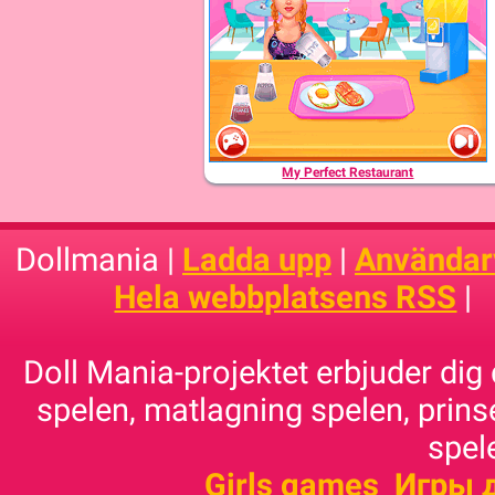
My Perfect Restaurant
Dollmania |
Ladda upp
|
Användarv
Hela webbplatsens RSS
|
Doll Mania-projektet erbjuder dig 
spelen, matlagning spelen, prins
spele
Girls games
Игры 