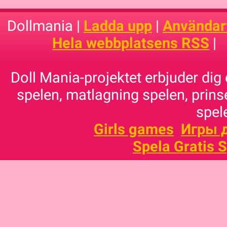
Dollmania |
Ladda upp
|
Användarv
Hela webbplatsens RSS
|
Doll Mania-projektet erbjuder dig 
spelen, matlagning spelen, prins
spele
Girls games
Игры 
Spela Gratis 