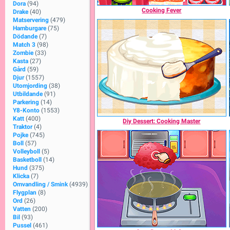
Dora
(94)
Cooking Fever
Drake
(40)
Matservering
(479)
Hamburgare
(75)
Dödande
(7)
Match 3
(98)
Zombie
(33)
Kasta
(27)
Gård
(59)
Djur
(1557)
Utomjording
(38)
Utbildande
(91)
Parkering
(14)
Y8-Konto
(1553)
Katt
(400)
Diy Dessert: Cooking Master
Traktor
(4)
Pojke
(745)
Boll
(57)
Volleyboll
(5)
Basketboll
(14)
Hund
(375)
Klicka
(7)
Omvandling / Smink
(4939)
Flygplan
(8)
Ord
(26)
Vatten
(200)
Bil
(93)
Pussel
(461)