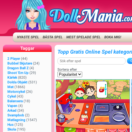
NYASTE SPEL
BÄSTA SPEL
MEST SPELADE SPEL
BOKA MIG!
Taggar
Topp Gratis Online Spel kateg
2 Player
(44)
Bubbel Skjutare
(24)
Dragon Ball Z
(4)
Sortera efter
Shoot 'Em Up
(29)
Kärlek
(820)
Dolda Objekt
(531)
Mat
(1866)
Motorcykel
(26)
Cykel
(43)
Balansera
(18)
Vapen
(4)
Arkad
(34)
Svampbob
(2)
Matlagning
(1547)
Hus
(125)
Skola
(195)