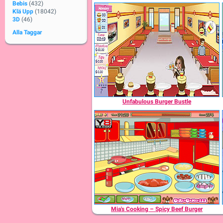
Bebis
(432)
Klä Upp
(18042)
3D
(46)
Alla Taggar
Unfabulous Burger Bustle
Mia's Cooking – Spicy Beef Burger