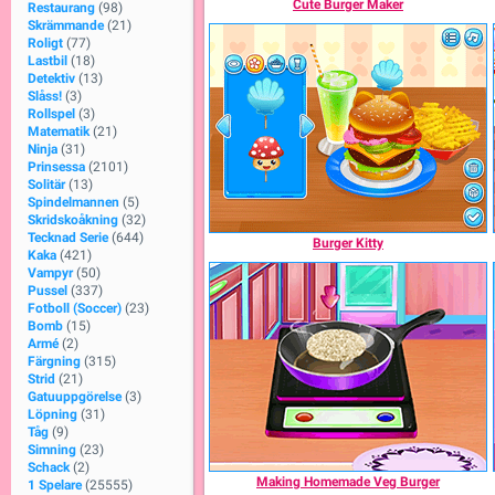
Cute Burger Maker
Restaurang
(98)
Skrämmande
(21)
Roligt
(77)
Lastbil
(18)
Detektiv
(13)
Slåss!
(3)
Rollspel
(3)
Matematik
(21)
Ninja
(31)
Prinsessa
(2101)
Solitär
(13)
Spindelmannen
(5)
Skridskoåkning
(32)
Tecknad Serie
(644)
Burger Kitty
Kaka
(421)
Vampyr
(50)
Pussel
(337)
Fotboll (Soccer)
(23)
Bomb
(15)
Armé
(2)
Färgning
(315)
Strid
(21)
Gatuuppgörelse
(3)
Löpning
(31)
Tåg
(9)
Simning
(23)
Schack
(2)
Making Homemade Veg Burger
1 Spelare
(25555)