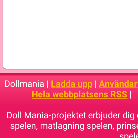
Dollmania |
Ladda upp
|
Användarv
Hela webbplatsens RSS
|
Doll Mania-projektet erbjuder dig 
spelen, matlagning spelen, prins
spele