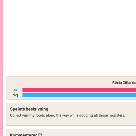
Rösta
Gillar d
Ja
Nej
Spelets beskrivning
Collect yummy foods along the way while dodging all those monsters.
Kommentarer