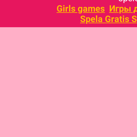
Girls games
Игры 
Spela Gratis 