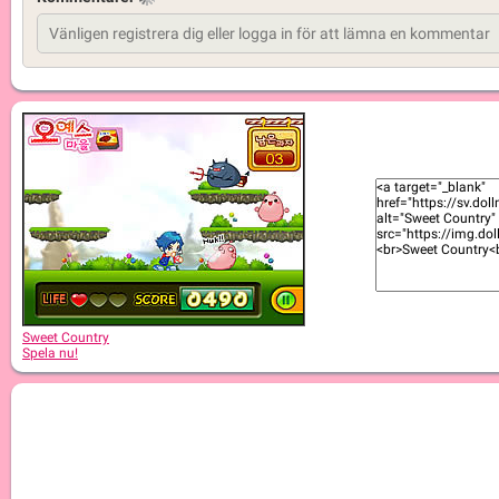
Sweet Country
Spela nu!