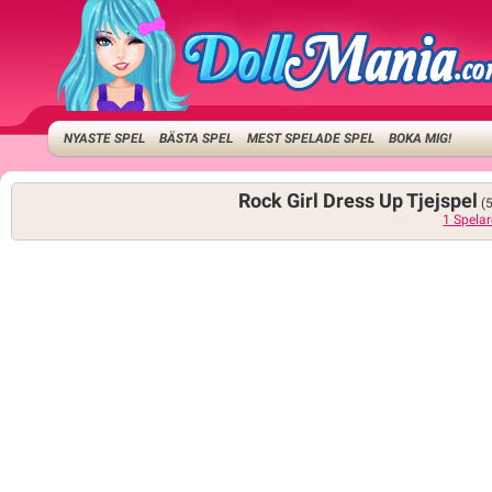
NYASTE SPEL
BÄSTA SPEL
MEST SPELADE SPEL
BOKA MIG!
Rock Girl Dress Up Tjejspel
(
1 Spelar