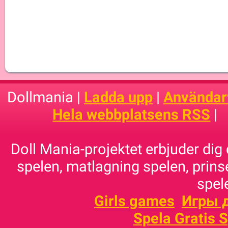
Dollmania |
Ladda upp
|
Användarv
Hela webbplatsens RSS
|
Doll Mania-projektet erbjuder dig 
spelen, matlagning spelen, prins
spele
Girls games
Игры 
Spela Gratis 