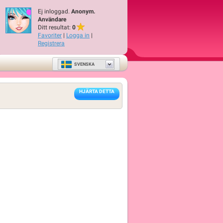
Ej inloggad.
Anonym.
Användare
Ditt resultat:
0
Favoriter
|
Logga in
|
Registrera
SVENSKA
HJÄRTA DETTA