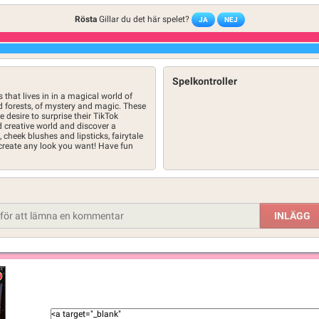
Rösta
Gillar du det här spelet?
JA
NEJ
Spelkontroller
 that lives in in a magical world of
d forests, of mystery and magic. These
e desire to surprise their TikTok
d creative world and discover a
 cheek blushes and lipsticks, fairytale
 create any look you want! Have fun