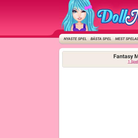
NYASTE SPEL
BÄSTA SPEL
MEST SPELA
Fantasy M
1 Spel