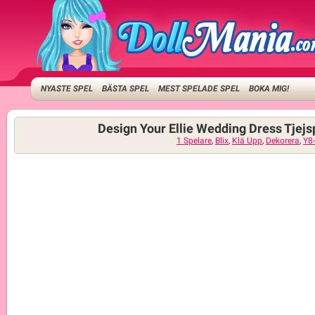
NYASTE SPEL
BÄSTA SPEL
MEST SPELADE SPEL
BOKA MIG!
Design Your Ellie Wedding Dress Tjejs
1 Spelare
,
Blix
,
Klä Upp
,
Dekorera
,
Y8