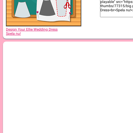
Design Your Ellie Wedding Dress
Spela nu!