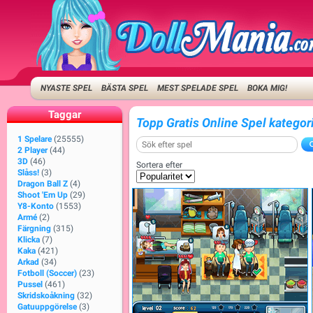
NYASTE SPEL
BÄSTA SPEL
MEST SPELADE SPEL
BOKA MIG!
Taggar
Topp Gratis Online Spel katego
1 Spelare
(25555)
2 Player
(44)
3D
(46)
Sortera efter
Slåss!
(3)
Dragon Ball Z
(4)
Shoot 'Em Up
(29)
Y8-Konto
(1553)
Armé
(2)
Färgning
(315)
Klicka
(7)
Kaka
(421)
Arkad
(34)
Fotboll (Soccer)
(23)
Pussel
(461)
Skridskoåkning
(32)
Gatuuppgörelse
(3)