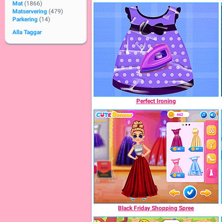
Mat
(1866)
Matservering
(479)
Parkering
(14)
Alla Taggar
Perfect Ironing
Black Friday Shopping Spree