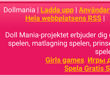
Dollmania |
Ladda upp
|
Användarv
Hela webbplatsens RSS
|
Doll Mania-projektet erbjuder dig 
spelen, matlagning spelen, prins
spele
Girls games
Игры 
Spela Gratis 