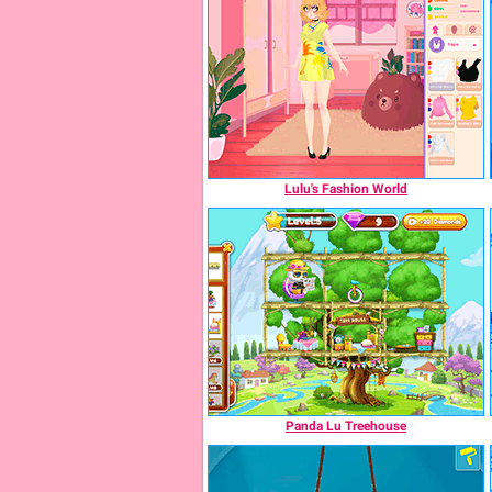
Lulu's Fashion World
Panda Lu Treehouse