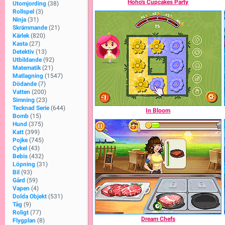
Hoho's Cupcakes Party
Utomjording
(38)
Rollspel
(3)
Ninja
(31)
Skrämmande
(21)
Kärlek
(820)
Kasta
(27)
Detektiv
(13)
Utbildande
(92)
Matematik
(21)
Matlagning
(1547)
Dödande
(7)
Vatten
(200)
Simning
(23)
Tecknad Serie
(644)
In Bloom
Bomb
(15)
Hund
(375)
Katt
(399)
Pojke
(745)
Cykel
(43)
Bebis
(432)
Löpning
(31)
Bil
(93)
Gård
(59)
Vapen
(4)
Dolda Objekt
(531)
Tåg
(9)
Roligt
(77)
Dream Chefs
Flygplan
(8)