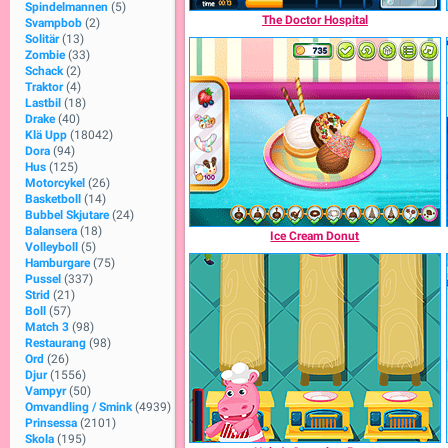
Spindelmannen
(5)
The Doctor Hospital
Svampbob
(2)
Solitär
(13)
Zombie
(33)
Schack
(2)
Traktor
(4)
Lastbil
(18)
Drake
(40)
Klä Upp
(18042)
Dora
(94)
Hus
(125)
Motorcykel
(26)
Basketboll
(14)
Bubbel Skjutare
(24)
Balansera
(18)
Ice Cream Donut
Volleyboll
(5)
Hamburgare
(75)
Pussel
(337)
Strid
(21)
Boll
(57)
Match 3
(98)
Restaurang
(98)
Ord
(26)
Djur
(1556)
Vampyr
(50)
Omvandling / Smink
(4939)
Prinsessa
(2101)
Skola
(195)