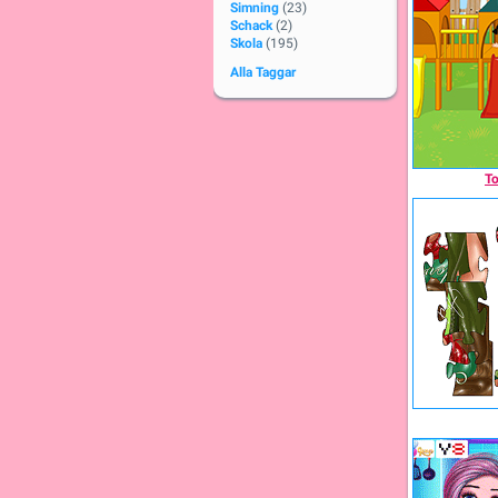
Simning
(23)
Schack
(2)
Skola
(195)
Alla Taggar
To