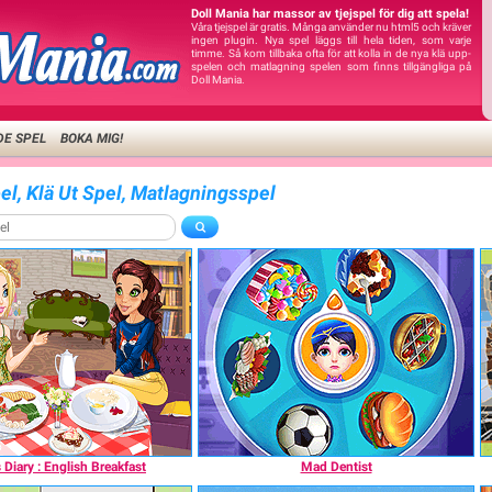
Doll Mania har massor av tjejspel för dig att spela!
Våra tjejspel är gratis. Många använder nu html5 och kräver
ingen plugin. Nya spel läggs till hela tiden, som varje
timme. Så kom tillbaka ofta för att kolla in de nya klä upp-
spelen och matlagning spelen som finns tillgängliga på
Doll Mania.
DE SPEL
BOKA MIG!
el, Klä Ut Spel, Matlagningsspel
s Diary : English Breakfast
Mad Dentist