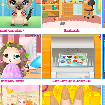
Adopt your pet kitty
Good Habits
Funny Kitty Haircut
Baby Cathy Ep46: Shrinky Dink