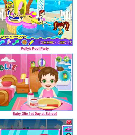
Polly's Pool Party
Baby Olie 1st Day at School