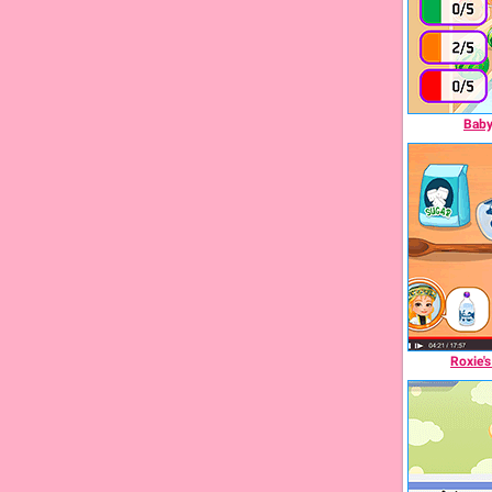
Baby
Roxie'