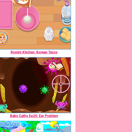
Roxie's Kitchen: Korean Tacos
Baby Cathy Ep20: Ear Problem