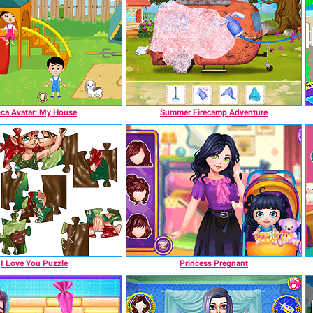
ca Avatar: My House
Summer Firecamp Adventure
I Love You Puzzle
Princess Pregnant