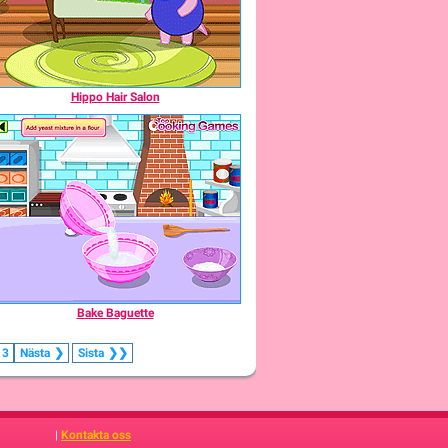
Hippo Hair Salon
Bake Baguette
13
Nästa
❯
Sista
❯❯
|
Kontakta oss