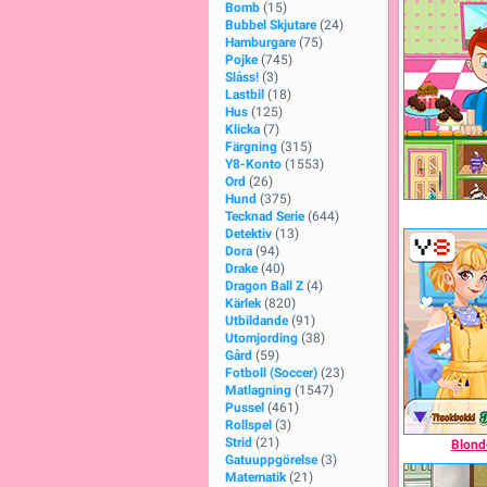
Bomb
(15)
Bubbel Skjutare
(24)
Hamburgare
(75)
Pojke
(745)
Slåss!
(3)
Lastbil
(18)
Hus
(125)
Klicka
(7)
Färgning
(315)
Y8-Konto
(1553)
Ord
(26)
Hund
(375)
Tecknad Serie
(644)
Detektiv
(13)
Dora
(94)
Drake
(40)
Dragon Ball Z
(4)
Kärlek
(820)
Utbildande
(91)
Utomjording
(38)
Gård
(59)
Fotboll (Soccer)
(23)
Matlagning
(1547)
Pussel
(461)
Rollspel
(3)
Strid
(21)
Blonde
Gatuuppgörelse
(3)
Matematik
(21)