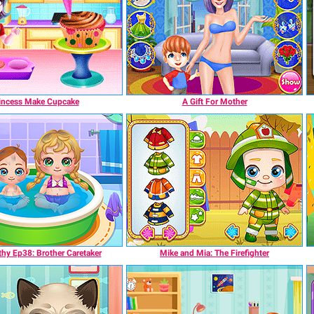
incess Make Cupcake
A Gift For Mother
hy Ep38: Brother Caretaker
Mike and Mia: The Firefighter