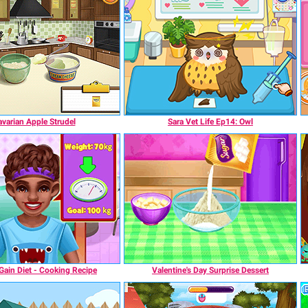
varian Apple Strudel
Sara Vet Life Ep14: Owl
Gain Diet - Cooking Recipe
Valentine's Day Surprise Dessert