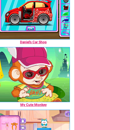
Daniel's Car Shop
My Cute Monkey