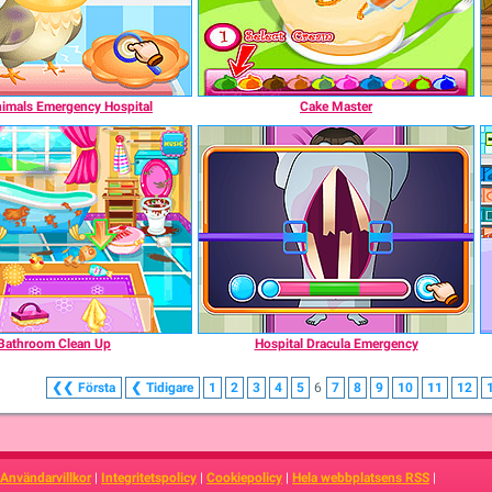
imals Emergency Hospital
Cake Master
Bathroom Clean Up
Hospital Dracula Emergency
❮❮
Första
❮
Tidigare
1
2
3
4
5
6
7
8
9
10
11
12
Användarvillkor
|
Integritetspolicy
|
Cookiepolicy
|
Hela webbplatsens RSS
|