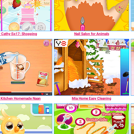
 Cathy Ep17: Shopping
Nail Salon for Animals
s Kitchen Homemade Naan
Mia Home Easy Cleaning