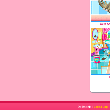
Cute An
Dollmania |
Ladda upp
|