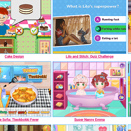
Cake Design
Lilo and Stitch: Quiz Challenge
 Sofia: Tteokbokki Fever
Super Nanny Emma