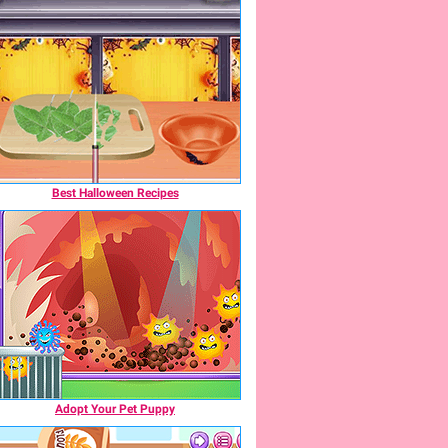
Best Halloween Recipes
Adopt Your Pet Puppy