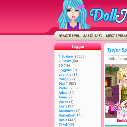
NYASTE SPEL
BÄSTA SPEL
MEST SPELA
Taggar
Tjejer Sp
1 Spelare
(25555)
2 Player
(44)
3D
(46)
Flygplan
(8)
Löpning
(31)
Roligt
(77)
Djur
(1557)
Vatten
(200)
Arkad
(34)
Armé
(2)
Vapen
(4)
Kasta
(27)
Balansera
(18)
Basketboll
(14)
Bebis
(432)
Emily'
Cykel
(43)