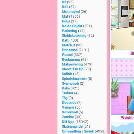
Bil
(93)
Boll
(57)
Motorcykel
(26)
Mat
(1866)
Ninja
(31)
Dolda Objekt
(531)
Parkering
(14)
Skridskoåkning
(32)
Katt
(400)
Match 3
(98)
Prinsessa
(2101)
Ba
Pussel
(337)
Restaurang
(98)
Matservering
(479)
Shoot 'Em Up
(29)
Solitär
(13)
Spindelmannen
(5)
Svampbob
(2)
Kaka
(421)
Traktor
(4)
Tåg
(9)
Dödande
(7)
Vampyr
(50)
Volleyboll
(5)
Zombie
(33)
Weight 
Klä Upp
(18042)
Skrämmande
(21)
Omvandling / Smink
(4939)